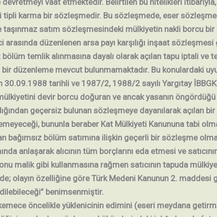
devretmeyi vaat etmektedir. Belirtilen bu nitelikleri itibarıyla,
ki tipli karma bir sözleşmedir. Bu sözleşmede, eser sözleşme
e taşınmaz satım sözleşmesindeki mülkiyetin nakli borcu bir
ici arasında düzenlenen arsa payı karşılığı inşaat sözleşmesi
ölüm temlik alınmasına dayalı olarak açılan tapu iptali ve tesci
a bir düzenleme mevcut bulunmamaktadır. Bu konulardaki uyu
0.09.1988 tarihli ve 1987/2, 1988/2 sayılı Yargıtay İBBGK K
n mülkiyetini devir borcu doğuran ve ancak yasanın öngördüğü
ığından geçersiz bulunan sözleşmeye dayanılarak açılan bir c
ilemeyeceği, bununla beraber Kat Mülkiyeti Kanununa tabi ol
n bağımsız bölüm satımına ilişkin geçerli bir sözleşme olma
nda anlaşarak alıcının tüm borçlarını eda etmesi ve satıcın
 onu malik gibi kullanmasına rağmen satıcının tapuda mülkiye
e; olayın özelliğine göre Türk Medeni Kanunun 2. maddesi g
edilebileceği” benimsenmiştir.
emece öncelikle yüklenicinin edimini (eseri meydana getirm