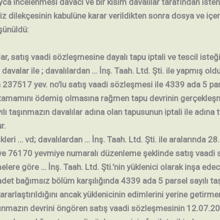
ca incelenmesi davacı ve bir kısım davalılar tarafından iste
z dilekçesinin kabulüne karar verildikten sonra dosya ve içer
şünüldü:
r, satış vaadi sözleşmesine dayalı tapu iptali ve tescil isteğin
 davalar ile ; davalılardan … İnş. Taah. Ltd. Şti. ile yapmış ol
nin 237517 yev. no’lu satış vaadi sözleşmesi ile 4339 ada 5 par
in tamamını ödemiş olmasına rağmen tapu devrinin gerçekleşme
lı taşınmazın davalılar adına olan tapusunun iptali ile adına 
r.
leri … vd; davalılardan … İnş. Taah. Ltd. Şti. ile aralarında 28
ve 76170 yevmiye numaralı düzenleme şeklinde satış vaadi 
elere göre … İnş. Taah. Ltd. Şti.’nin yüklenici olarak inşa ed
adet bağımsız bölüm karşılığında 4339 ada 5 parsel sayılı t
kararlaştırıldığını ancak yüklenicinin edimlerini yerine getir
şınmazın devrini öngören satış vaadi sözleşmesinin 12.07.2008