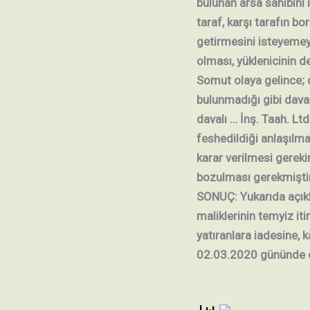
bulunan arsa sahibini 
taraf, karşı tarafın bo
getirmesini isteyemey
olması, yüklenicinin d
Somut olaya gelince; d
bulunmadığı gibi davac
davalı … İnş. Taah. Lt
feshedildiği anlaşılm
karar verilmesi gerek
bozulması gerekmiştir
SONUÇ: Yukarıda açıkla
maliklerinin temyiz it
yatıranlara iadesine, 
02.03.2020 gününde oy 