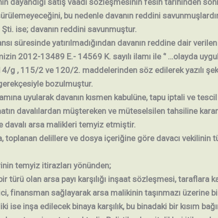
cının dayandığı satış vaadi sözleşmesinin fesih tarihinden s
i sürülemeyeceğini, bu nedenle davanın reddini savunmuşlardır
. Şti. ise; davanın reddini savunmuştur.
sı süresinde yatırılmadığından davanın reddine dair verilen 
mizin 2012-13489 E.- 14569 K. sayılı ilamı ile ‘’ …olayda uy
14/g , 115/2 ve 120/2. maddelerinden söz edilerek yazılı şe
gerekçesiyle bozulmuştur.
ına uyularak davanın kısmen kabulüne, tapu iptali ve tescil 
tın davalılardan müştereken ve müteselsilen tahsiline karar v
e davalı arsa malikleri temyiz etmiştir.
, toplanan delillere ve dosya içeriğine göre davacı vekilinin t
inin temyiz itirazları yönünden;
r türü olan arsa payı karşılığı inşaat sözleşmesi, taraflara kar
ici, finansman sağlayarak arsa malikinin taşınmazı üzerine b
ki ise inşa edilecek binaya karşılık, bu binadaki bir kısım ba