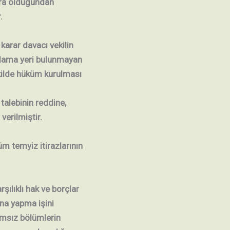
onra olduğundan
.
karar davacı vekilin
gulama yeri bulunmayan
kilde hüküm kurulması
talebinin reddine,
erilmiştir.
üm temyiz itirazlarının
şılıklı hak ve borçlar
ina yapma işini
ğımsız bölümlerin