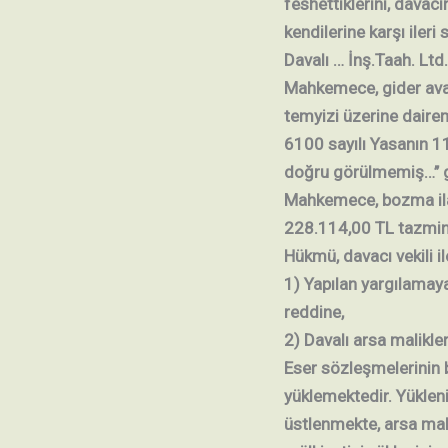
feshettiklerini, dava
kendilerine karşı iler
Davalı … İnş.Taah. Ltd
Mahkemece, gider avan
temyizi üzerine daire
6100 sayılı Yasanın 1
doğru görülmemiş…’’ 
Mahkemece, bozma ilam
228.114,00 TL tazmina
Hükmü, davacı vekili il
1) Yapılan yargılamaya
reddine,
2) Davalı arsa malikler
Eser sözleşmelerinin bi
yüklemektedir. Yüklen
üstlenmekte, arsa mali