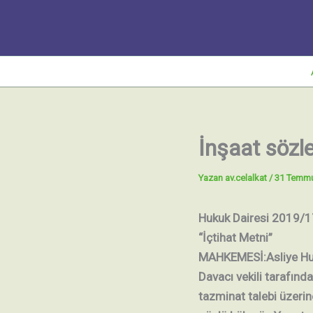
İçeriğe
atla
İnşaat sözl
Yazan
av.celalkat
/
31 Temm
Hukuk Dairesi 2019/1
“İçtihat Metni”
MAHKEMESİ:Asliye H
Davacı vekili tarafında
tazminat talebi üzeri