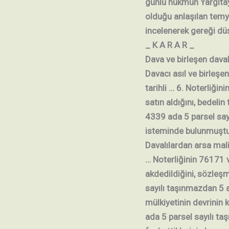
günlü hükmün Yargıtay
olduğu anlaşılan temyi
incelenerek gereği dü
_ K A R A R _
Dava ve birleşen davala
Davacı asıl ve birleşen
tarihli … 6. Noterliği
satın aldığını, bedel
4339 ada 5 parsel sayı
isteminde bulunmuştu
Davalılardan arsa malik
…
Noterliğinin 76171 
akdedildiğini, sözleşm
sayılı taşınmazdan 5 
mülkiyetinin devrinin 
ada 5 parsel sayılı ta