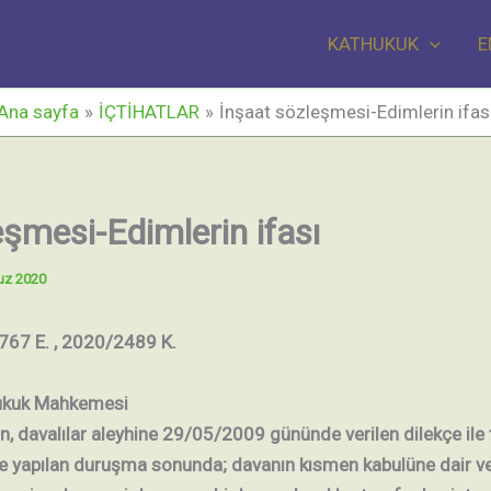
KATHUKUK
E
Ana sayfa
İÇTİHATLAR
İnşaat sözleşmesi-Edimlerin ifas
eşmesi-Edimlerin ifası
uz 2020
767 E. , 2020/2489 K.
ukuk Mahkemesi
n, davalılar aleyhine 29/05/2009 gününde verilen dilekçe ile ta
ne yapılan duruşma sonunda; davanın kısmen kabulüne dair 