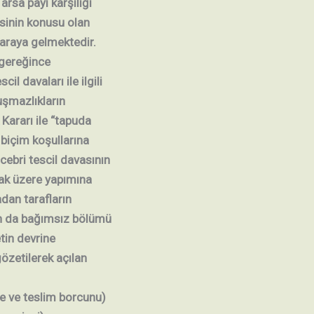
 arsa payı karşılığı
sinin konusu olan
 araya gelmektedir.
 gereğince
l davaları ile ilgili
şmazlıkların
ararı ile “tapuda
 biçim koşullarına
ebri tescil davasının
mak üzere yapımına
dan tarafların
ın da bağımsız bölümü
tin devrine
özetilerek açılan
e ve teslim borcunu)