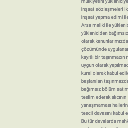
mülkiyetini yükleniciye 
inşaat sözleşmeleri i
inşaat yapma edimi il
Arsa maliki ile yüklen
yükleniciden bağımsız b
olarak kanunlarımızd
çözümünde uygulanan 3
kayıtlı bir taşınmazı
uygun olarak yapılmad
kural olarak kabul ed
başlanılan taşınmazda
bağımsız bölüm satımı
teslim ederek alıcının
yanaşmaması hallerind
tescil davasını kabul 
Bu tür davalarda mahk