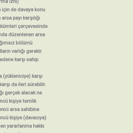
rma izni)
n için de davaya konu
arsa payı karşılığı
ükümleri çerçevesinde
sında düzenlenen arsa
bağımsız bölümü
arın varlığı gerekir.
edene karşı sahip
 (yükleniciye) karşı
arşı da ileri sürebilir.
ığı gerçek alacak ne
ncü kişiye temlik
nici arsa sahibine
ncü kişiye (davacıya)
en yararlanma hakkı