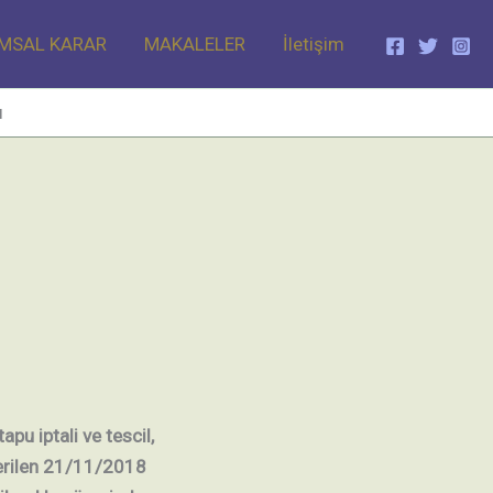
MSAL KARAR
MAKALELER
İletişim
ı
pu iptali ve tescil,
verilen 21/11/2018