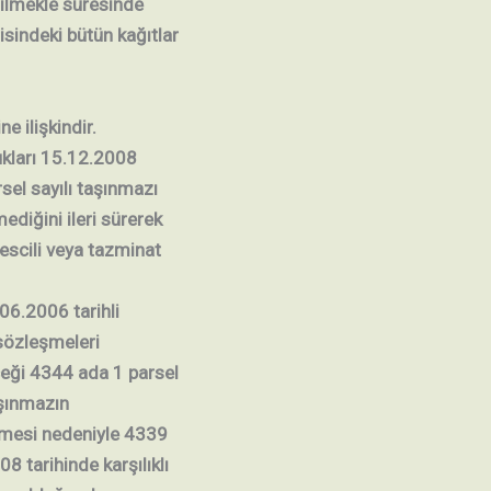
nilmekle süresinde
isindeki bütün kağıtlar
e ilişkindir.
dukları 15.12.2008
sel sayılı taşınmazı
diğini ileri sürerek
tescili veya tazminat
.06.2006 tarihli
sözleşmeleri
eceği 4344 ada 1 parsel
aşınmazın
memesi nedeniyle 4339
 tarihinde karşılıklı