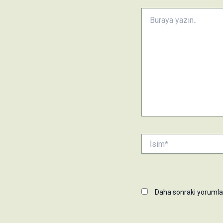
Buraya
yazın..
İsim*
Daha sonraki yorumlar