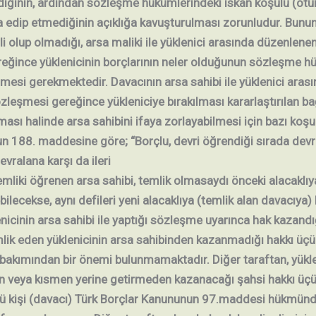
ediğinin, ardından sözleşme hükümlerindeki iskân koşulu (otu
ifa edip etmediğinin açıklığa kavuşturulması zorunludur. Bunu
i olup olmadığı, arsa maliki ile yüklenici arasında düzenlenen 
eğince yüklenicinin borçlarının neler olduğunun sözleşme h
lmesi gerekmektedir. Davacının arsa sahibi ile yüklenici ara
sözleşmesi gereğince yükleniciye bırakılması kararlaştırılan 
ası halinde arsa sahibini ifaya zorlayabilmesi için bazı koşull
n 188. maddesine göre; “Borçlu, devri öğrendiği sırada devr
vralana karşı da ileri
temliki öğrenen arsa sahibi, temlik olmasaydı önceki alacaklıya
ebilecekse, aynı defileri yeni alacaklıya (temlik alan davacıya) k
nicinin arsa sahibi ile yaptığı sözleşme uyarınca hak kazand
mlik eden yüklenicinin arsa sahibinden kazanmadığı hakkı üçü
 bakımından bir önemi bulunmamaktadır. Diğer taraftan, yükle
 veya kısmen yerine getirmeden kazanacağı şahsi hakkı üçü
cü kişi (davacı) Türk Borçlar Kanununun 97.maddesi hükmünd