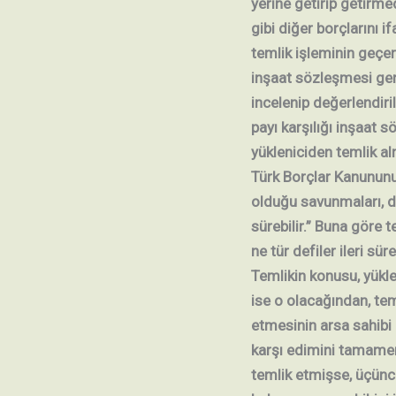
yerine getirip getirm
gibi diğer borçlarını 
temlik işleminin geçerl
inşaat sözleşmesi ger
incelenip değerlendiri
payı karşılığı inşaat 
yükleniciden temlik alm
Türk Borçlar Kanununu
olduğu savunmaları, de
sürebilir.” Buna göre 
ne tür defiler ileri sür
Temlikin konusu, yükle
ise o olacağından, te
etmesinin arsa sahibi
karşı edimini tamamen
temlik etmişse, üçün