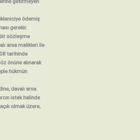
yerine getirmeyen
ükleniciye ödemiş
ması gerekir.
 bir sözleşme
ı arsa malikleri ile
08 tarihinde
göz önüne alınarak
beple hükmün
ine, davalı arsa
rcın istek halinde
 açık olmak üzere,