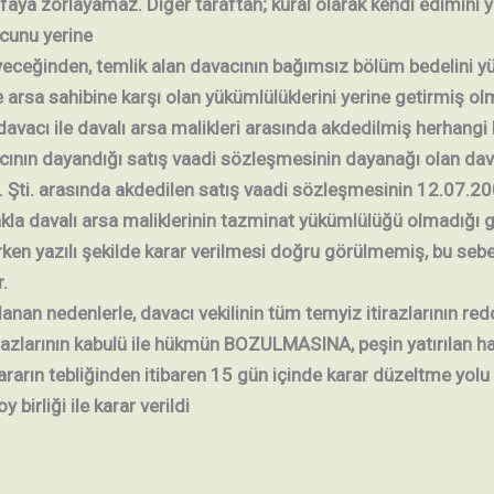
ifaya zorlayamaz. Diğer taraftan; kural olarak kendi edimini 
rcunu yerine
eceğinden, temlik alan davacının bağımsız bölüm bedelini y
e arsa sahibine karşı olan yükümlülüklerini yerine getirmiş ol
avacı ile davalı arsa malikleri arasında akdedilmiş herhangi
ının dayandığı satış vaadi sözleşmesinin dayanağı olan daval
d. Şti. arasında akdedilen satış vaadi sözleşmesinin 12.07.20
akla davalı arsa maliklerinin tazminat yükümlülüğü olmadığı 
irken yazılı şekilde karar verilmesi doğru görülmemiş, bu se
.
nan nedenlerle, davacı vekilinin tüm temyiz itirazlarının redd
irazlarının kabulü ile hükmün BOZULMASINA, peşin yatırılan ha
kararın tebliğinden itibaren 15 gün içinde karar düzeltme yolu
birliği ile karar verildi