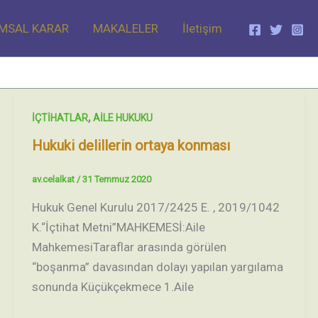
MSAL KARAR
MAKALELER
İletişim
,
İÇTİHATLAR
AİLE HUKUKU
Hukuki delillerin ortaya konması
av.celalkat
/
31 Temmuz 2020
Hukuk Genel Kurulu 2017/2425 E. , 2019/1042
K.“İçtihat Metni”MAHKEMESİ:Aile
MahkemesiTaraflar arasında görülen
“boşanma” davasından dolayı yapılan yargılama
sonunda Küçükçekmece 1.Aile