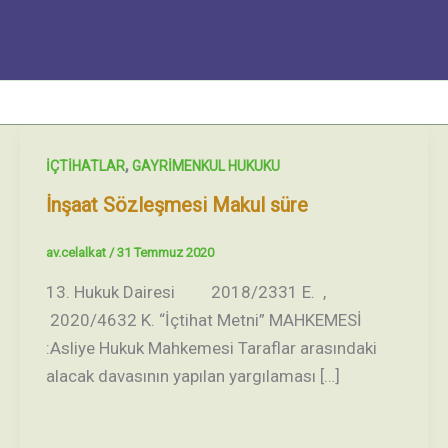
İçeriğe
atla
,
İÇTİHATLAR
GAYRİMENKUL HUKUKU
İnşaat Sözleşmesi Makul süre
av.celalkat
/
31 Temmuz 2020
13. Hukuk Dairesi 2018/2331 E. ,
2020/4632 K. “İçtihat Metni” MAHKEMESİ
:Asliye Hukuk Mahkemesi Taraflar arasındaki
alacak davasının yapılan yargılaması […]