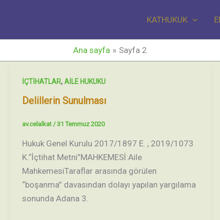
KATHUKUK
E
Ana sayfa
Sayfa 2
,
İÇTİHATLAR
AİLE HUKUKU
Delillerin Sunulması
av.celalkat
/
31 Temmuz 2020
Hukuk Genel Kurulu 2017/1897 E. , 2019/1073
K.“İçtihat Metni”MAHKEMESİ:Aile
MahkemesiTaraflar arasında görülen
“boşanma” davasından dolayı yapılan yargılama
sonunda Adana 3.