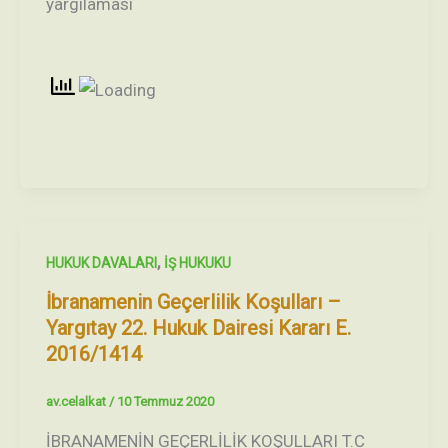
yargılaması
,
HUKUK DAVALARI
İŞ HUKUKU
İbranamenin Geçerlilik Koşulları –
Yargıtay 22. Hukuk Dairesi Kararı E.
2016/1414
av.celalkat
/
10 Temmuz 2020
İBRANAMENİN GEÇERLİLİK KOŞULLARI T.C