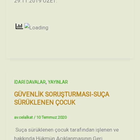
29.11.2019 ÖZET:
,
İDARİ DAVALAR
YAYINLAR
GÜVENLİK SORUŞTURMASI-SUÇA
SÜRÜKLENEN ÇOCUK
av.celalkat
/
10 Temmuz 2020
Suça sürüklenen çocuk tarafından işlenen ve
hakkında Hükmün Açıklanmasının Geri